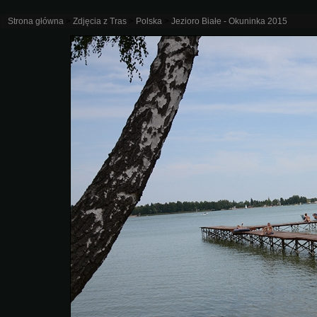
Strona główna
>
Zdjęcia z Tras
>
Polska
>
Jezioro Białe - Okuninka 2015