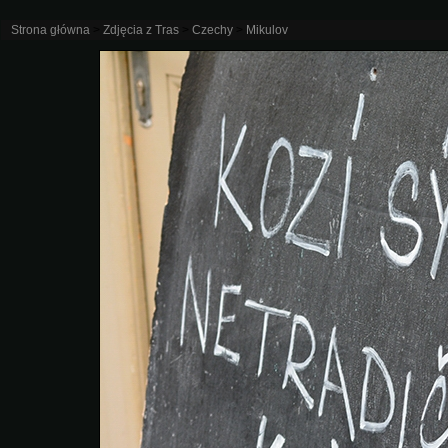
Strona główna
>
Zdjęcia z Tras
>
Czechy
>
Mikulov