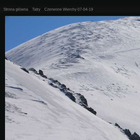
Strona główna
>
Tatry
>
Czerwone Wierchy 07-04-19