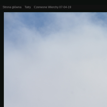
Strona główna
>
Tatry
>
Czerwone Wierchy 07-04-19