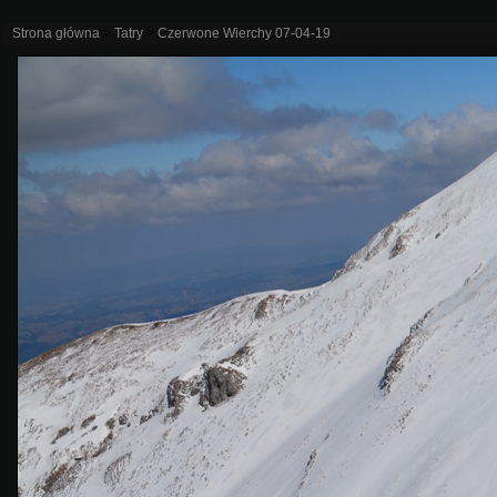
Strona główna
>
Tatry
>
Czerwone Wierchy 07-04-19