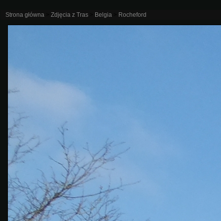
Strona główna
>
Zdjęcia z Tras
>
Belgia
>
Rocheford