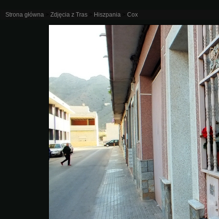
Strona główna
>
Zdjęcia z Tras
>
Hiszpania
>
Cox