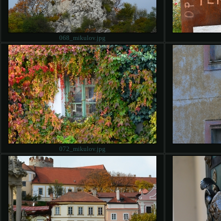
068_mikulov.jpg
072_mikulov.jpg