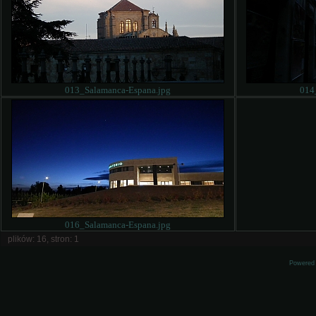
013_Salamanca-Espana.jpg
014
016_Salamanca-Espana.jpg
plików: 16, stron: 1
Powered