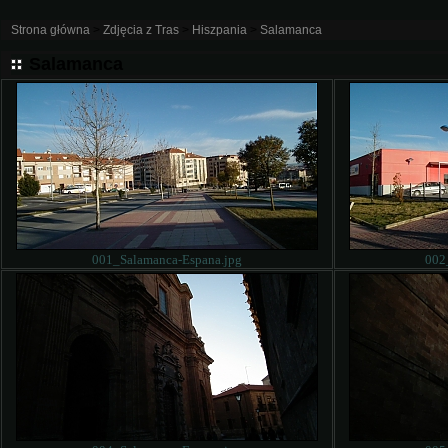
Strona główna
>
Zdjęcia z Tras
>
Hiszpania
>
Salamanca
Salamanca
001_Salamanca-Espana.jpg
002